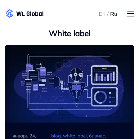
/
En
Ru
white label
январь 24,
blog, white label, бизнес,