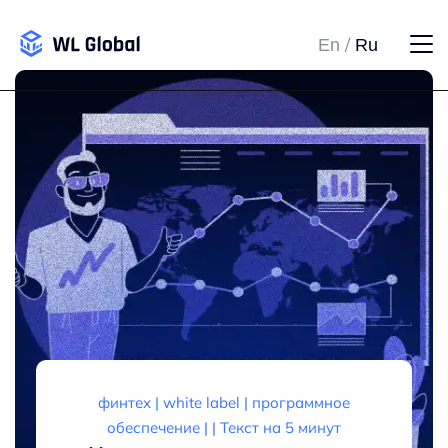
/
En
Ru
финтех
|
white label
|
программное
обеспечение
| |
Текст на 5 минут