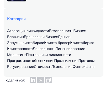
Категории
агрегация ликвидности
безопасность
бизнес
блокчейн
брокерский бизнес
деньги
запуск криптобиржи
крипто брокер
криптобиржа
криптовалюта
ликвидность
лицензирование
маркетинг
поставщики ликвидности
программное обеспечение
продвижение
протокол
регулирование
стоимость
технологии
финтех
цена
Поделиться: