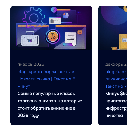
январь 2026
декабрь 20
blog, криптобиржа, деньги,
blog, блокч
Новости рынка |
Текст на 5
ликвидность
минут
Текст на 7 
Самые популярные классы
Минус $600
торговых активов, на которые
криптовалю
стоит обратить внимание в
инфраструк
2026 году
никогда